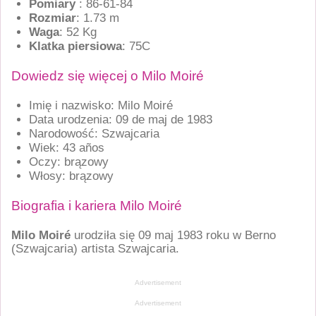
Pomiary
: 86-61-84
Rozmiar
: 1.73 m
Waga
: 52 Kg
Klatka piersiowa
: 75C
Dowiedz się więcej o Milo Moiré
Imię i nazwisko: Milo Moiré
Data urodzenia: 09 de maj de 1983
Narodowość: Szwajcaria
Wiek: 43 años
Oczy: brązowy
Włosy: brązowy
Biografia i kariera Milo Moiré
Milo Moiré
urodziła się 09 maj 1983 roku w
Berno
(Szwajcaria)
artista Szwajcaria.
Advertisement
Advertisement