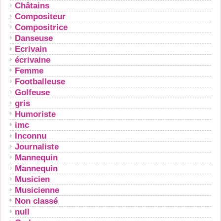
Châtains
Compositeur
Compositrice
Danseuse
Ecrivain
écrivaine
Femme
Footballeuse
Golfeuse
gris
Humoriste
imc
Inconnu
Journaliste
Mannequin
Mannequin
Musicien
Musicienne
Non classé
null