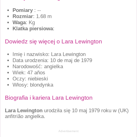
Pomiary
: --
Rozmiar
: 1.68 m
Waga
: Kg
Klatka piersiowa
:
Dowiedz się więcej o Lara Lewington
Imię i nazwisko: Lara Lewington
Data urodzenia: 10 de maj de 1979
Narodowość: angielka
Wiek: 47 años
Oczy: niebieski
Włosy: blondynka
Biografia i kariera Lara Lewington
Lara Lewington
urodziła się 10 maj 1979 roku w
(UK)
anfitrião angielka.
Advertisement