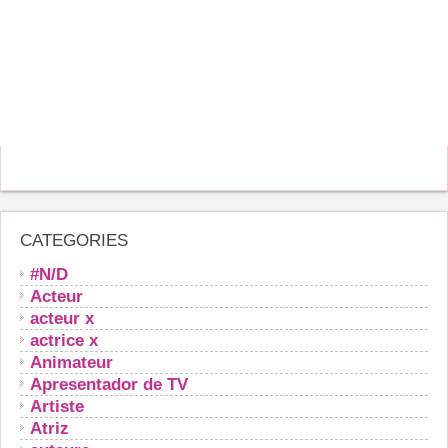
CATEGORIES
#N/D
Acteur
acteur x
actrice x
Animateur
Apresentador de TV
Artiste
Atriz