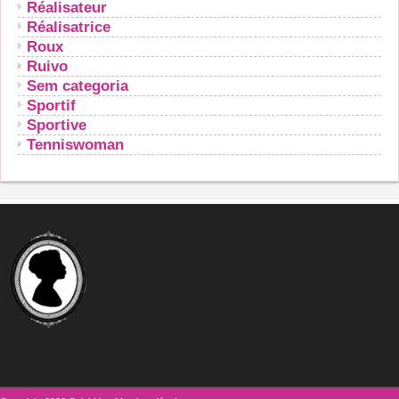
Réalisateur
Réalisatrice
Roux
Ruivo
Sem categoria
Sportif
Sportive
Tenniswoman