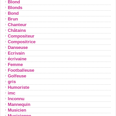
Blond
Blonds
Bond
Brun
Chanteur
Châtains
Compositeur
Compositrice
Danseuse
Ecrivain
écrivaine
Femme
Footballeuse
Golfeuse
gris
Humoriste
imc
Inconnu
Mannequin
Musicien
Musicienne