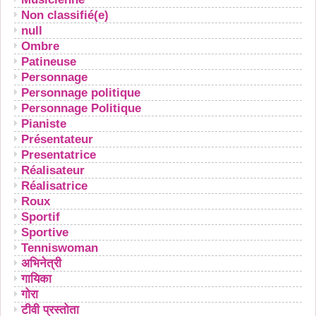
Non classifié(e)
null
Ombre
Patineuse
Personnage
Personnage politique
Personnage Politique
Pianiste
Présentateur
Presentatrice
Réalisateur
Réalisatrice
Roux
Sportif
Sportive
Tenniswoman
अभिनेत्री
गायिका
गोरा
टीवी प्रस्तोता