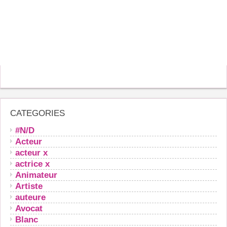
CATEGORIES
#N/D
Acteur
acteur x
actrice x
Animateur
Artiste
auteure
Avocat
Blanc