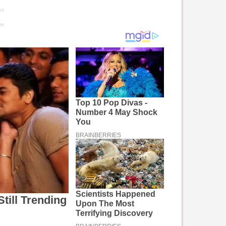
nt
nt