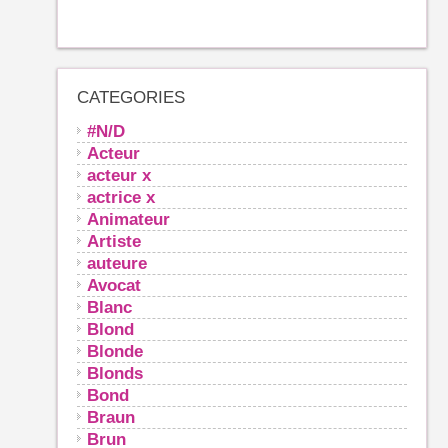
CATEGORIES
#N/D
Acteur
acteur x
actrice x
Animateur
Artiste
auteure
Avocat
Blanc
Blond
Blonde
Blonds
Bond
Braun
Brun