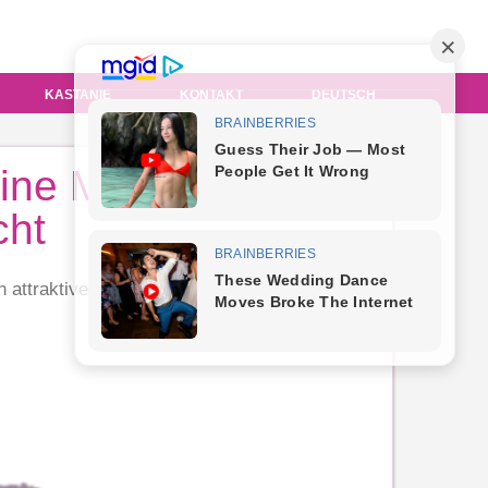
KASTANIE
KONTAKT
DEUTSCH
eine Messungen
cht
sen attraktiven wissen möchten.