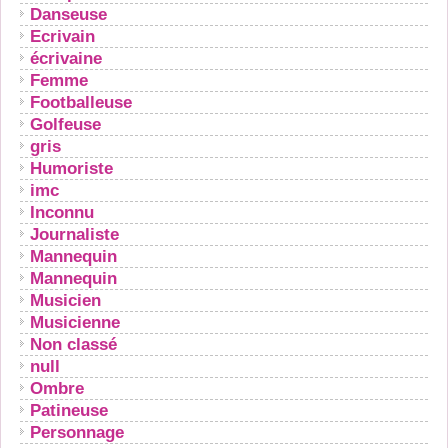
Danseuse
Ecrivain
écrivaine
Femme
Footballeuse
Golfeuse
gris
Humoriste
imc
Inconnu
Journaliste
Mannequin
Mannequin
Musicien
Musicienne
Non classé
null
Ombre
Patineuse
Personnage