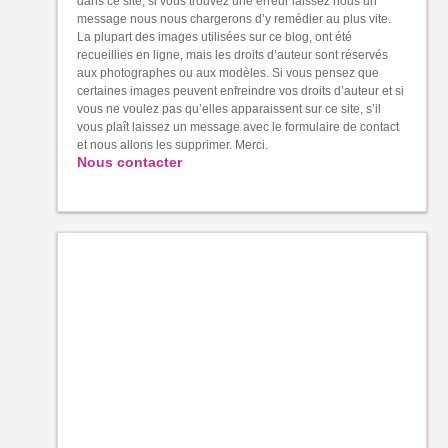
dans ce site, si vous trouvez une erreur laissez nous un
message nous nous chargerons d’y remédier au plus vite.
La plupart des images utilisées sur ce blog, ont été
recueillies en ligne, mais les droits d’auteur sont réservés
aux photographes ou aux modèles. Si vous pensez que
certaines images peuvent enfreindre vos droits d’auteur et si
vous ne voulez pas qu’elles apparaissent sur ce site, s’il
vous plaît laissez un message avec le formulaire de contact
et nous allons les supprimer. Merci.
Nous contacter