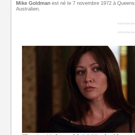
Mike Goldman
est né le 7 novembre 1972 à
Queensl
Australien.
Advertiseme
Advertiseme