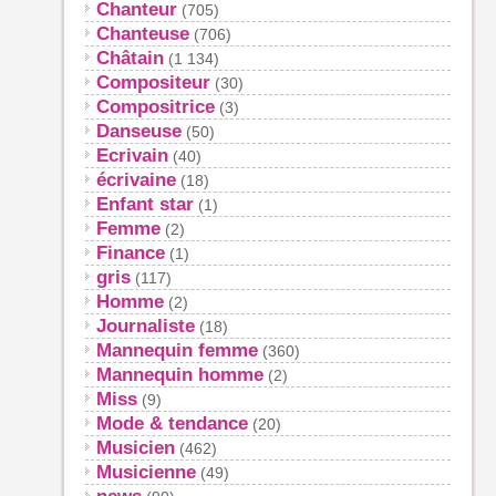
Chanteur
(705)
Chanteuse
(706)
Châtain
(1 134)
Compositeur
(30)
Compositrice
(3)
Danseuse
(50)
Ecrivain
(40)
écrivaine
(18)
Enfant star
(1)
Femme
(2)
Finance
(1)
gris
(117)
Homme
(2)
Journaliste
(18)
Mannequin femme
(360)
Mannequin homme
(2)
Miss
(9)
Mode & tendance
(20)
Musicien
(462)
Musicienne
(49)