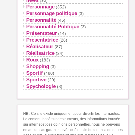
news
(90)
Personnage
(352)
Personnage politique
(3)
Personnalité
(45)
Personnalité Politique
(3)
Présentateur
(14)
Presentatrice
(26)
Réalisateur
(87)
Réalisatrice
(24)
Roux
(183)
Shopping
(3)
Sportif
(480)
Sportive
(29)
Spychologie
(3)
NB : Ce site existe uniquement pour divertir les internautes.
Le contenu basé sur des rumeurs, des informations trouvée
sur internet et des opinions personnelles, nous ne pouvons
en aucun cas garantir la véracité des informations contenues