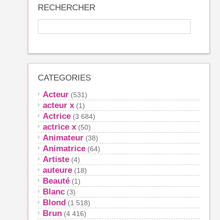
RECHERCHER
CATEGORIES
Acteur
(531)
acteur x
(1)
Actrice
(3 684)
actrice x
(50)
Animateur
(38)
Animatrice
(64)
Artiste
(4)
auteure
(18)
Beauté
(1)
Blanc
(3)
Blond
(1 518)
Brun
(4 416)