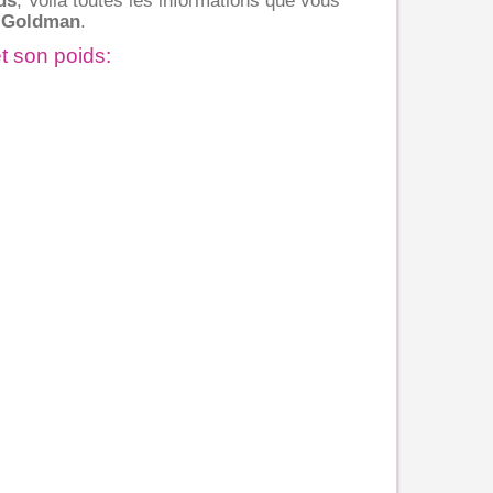
ds
, Voila toutes les informations que vous
 Goldman
.
t son poids: