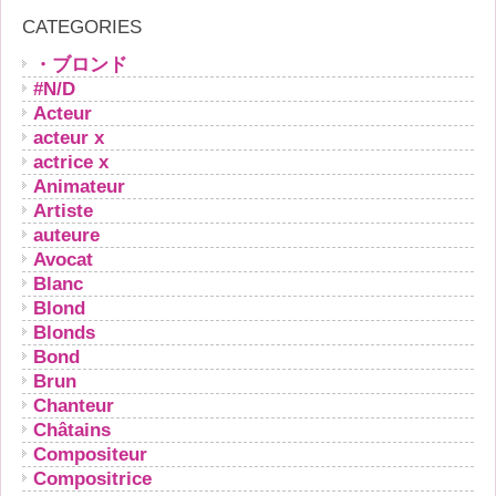
CATEGORIES
・ブロンド
#N/D
Acteur
acteur x
actrice x
Animateur
Artiste
auteure
Avocat
Blanc
Blond
Blonds
Bond
Brun
Chanteur
Châtains
Compositeur
Compositrice