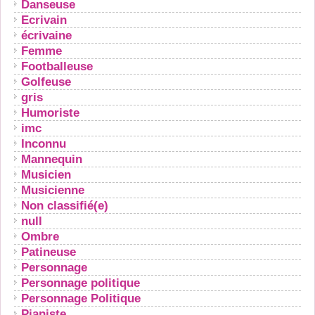
Danseuse
Ecrivain
écrivaine
Femme
Footballeuse
Golfeuse
gris
Humoriste
imc
Inconnu
Mannequin
Musicien
Musicienne
Non classifié(e)
null
Ombre
Patineuse
Personnage
Personnage politique
Personnage Politique
Pianiste