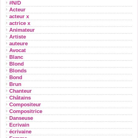
#N/D
Acteur
acteur x
actrice x
Animateur
Artiste
auteure
Avocat
Blanc
Blond
Blonds
Bond
Brun
Chanteur
Châtains
Compositeur
Compositrice
Danseuse
Ecrivain
écrivaine