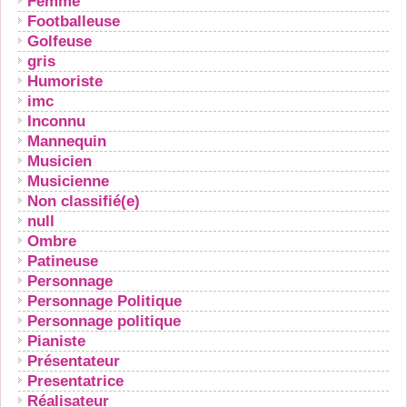
Femme
Footballeuse
Golfeuse
gris
Humoriste
imc
Inconnu
Mannequin
Musicien
Musicienne
Non classifié(e)
null
Ombre
Patineuse
Personnage
Personnage Politique
Personnage politique
Pianiste
Présentateur
Presentatrice
Réalisateur