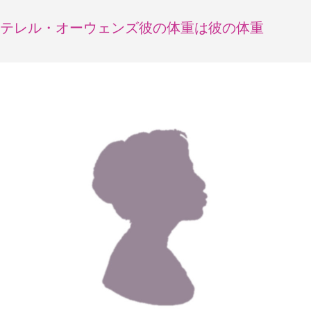
テレル・オーウェンズ彼の体重は彼の体重