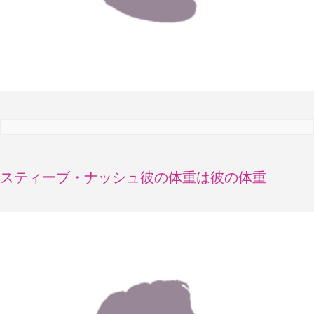
スティーブ・ナッシュ彼の体重は彼の体重