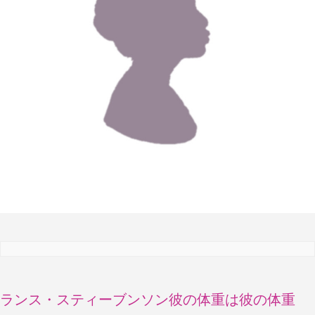
ランス・スティーブンソン彼の体重は彼の体重